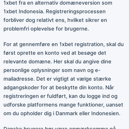
1xbet fra en alternativ domæneversion som
1xbet Indonesia. Registreringsprocessen
forbliver dog relativt ens, hvilket sikrer en
problemfri oplevelse for brugerne.
For at gennemføre en 1xbet registration, skal du
først oprette en konto ved at besøge det
relevante domæne. Her skal du angive dine
personlige oplysninger som navn og e-
mailadresse. Det er vigtigt at vælge stærke
adgangskoder for at beskytte din konto. Når
registreringen er fuldført, kan du logge ind og
udforske platformens mange funktioner, uanset
om du opholder dig i Danmark eller Indonesien.
Danske brugere bør være opmærksomme på