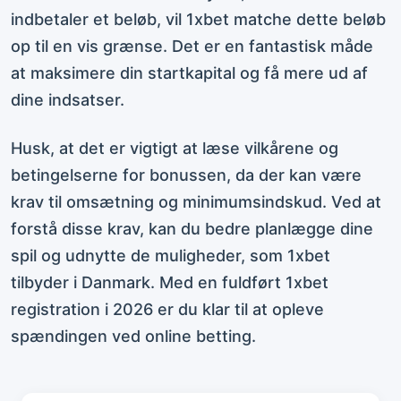
indbetaler et beløb, vil 1xbet matche dette beløb
op til en vis grænse. Det er en fantastisk måde
at maksimere din startkapital og få mere ud af
dine indsatser.
Husk, at det er vigtigt at læse vilkårene og
betingelserne for bonussen, da der kan være
krav til omsætning og minimumsindskud. Ved at
forstå disse krav, kan du bedre planlægge dine
spil og udnytte de muligheder, som 1xbet
tilbyder i Danmark. Med en fuldført 1xbet
registration i 2026 er du klar til at opleve
spændingen ved online betting.