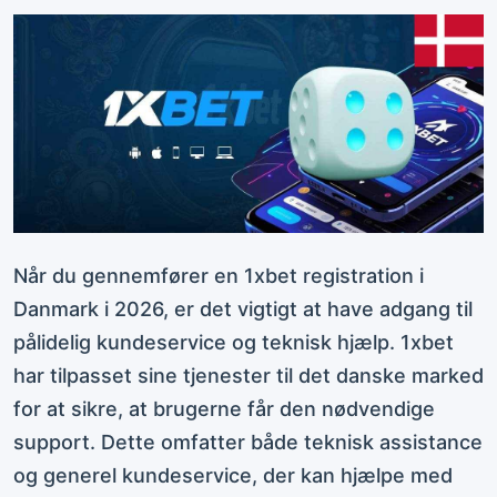
Når du gennemfører en 1xbet registration i
Danmark i 2026, er det vigtigt at have adgang til
pålidelig kundeservice og teknisk hjælp. 1xbet
har tilpasset sine tjenester til det danske marked
for at sikre, at brugerne får den nødvendige
support. Dette omfatter både teknisk assistance
og generel kundeservice, der kan hjælpe med