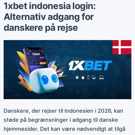
1xbet indonesia login:
Alternativ adgang for
danskere på rejse
Danskere, der rejser til Indonesien i 2026, kan
støde på begrænsninger i adgang til danske
hjemmesider. Det kan være nødvendigt at tilgå