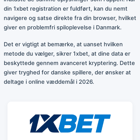
din 1xbet registration er fuldført, kan du nemt
navigere og satse direkte fra din browser, hvilket
giver en problemfri spiloplevelse i Danmark.
Det er vigtigt at bemærke, at uanset hvilken
metode du vælger, sikrer 1xbet, at dine data er
beskyttede gennem avanceret kryptering. Dette
giver tryghed for danske spillere, der ønsker at
deltage i online væddemål i 2026.