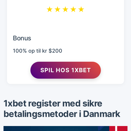
★★★★★
Bonus
100% op til kr $200
SPIL HOS 1XBET
1xbet register med sikre
betalingsmetoder i Danmark