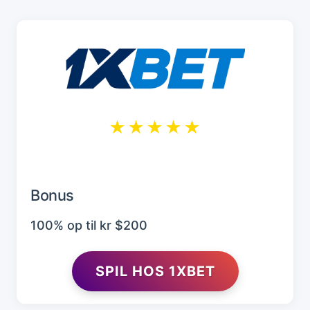
★★★★★
Bonus
100% op til kr $200
SPIL HOS 1XBET