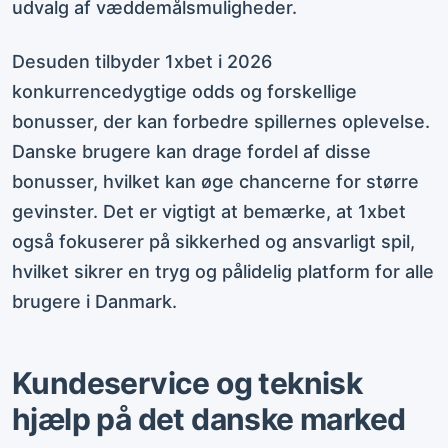
udvalg af væddemålsmuligheder.
Desuden tilbyder 1xbet i 2026
konkurrencedygtige odds og forskellige
bonusser, der kan forbedre spillernes oplevelse.
Danske brugere kan drage fordel af disse
bonusser, hvilket kan øge chancerne for større
gevinster. Det er vigtigt at bemærke, at 1xbet
også fokuserer på sikkerhed og ansvarligt spil,
hvilket sikrer en tryg og pålidelig platform for alle
brugere i Danmark.
Kundeservice og teknisk
hjælp på det danske marked