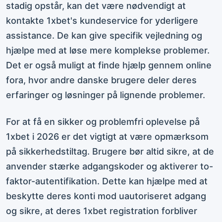
stadig opstår, kan det være nødvendigt at
kontakte 1xbet's kundeservice for yderligere
assistance. De kan give specifik vejledning og
hjælpe med at løse mere komplekse problemer.
Det er også muligt at finde hjælp gennem online
fora, hvor andre danske brugere deler deres
erfaringer og løsninger på lignende problemer.
For at få en sikker og problemfri oplevelse på
1xbet i 2026 er det vigtigt at være opmærksom
på sikkerhedstiltag. Brugere bør altid sikre, at de
anvender stærke adgangskoder og aktiverer to-
faktor-autentifikation. Dette kan hjælpe med at
beskytte deres konti mod uautoriseret adgang
og sikre, at deres 1xbet registration forbliver