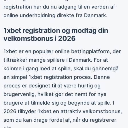
registration har du nu adgang til en verden af
online underholdning direkte fra Danmark.
1xbet registration og modtag din
velkomstbonus i 2026
1xbet er en populær online bettingplatform, der
tiltrækker mange spillere i Danmark. For at
komme i gang med at spille, skal du gennemgå
en simpel 1xbet registration proces. Denne
proces er designet til at være hurtig og
brugervenlig, hvilket gør det nemt for nye
brugere at tilmelde sig og begynde at spille. I
2026 tilbyder 1xbet en attraktiv velkomstbonus,
som du kan drage fordel af, når du registrerer