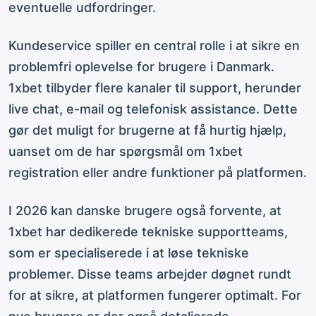
eventuelle udfordringer.
Kundeservice spiller en central rolle i at sikre en
problemfri oplevelse for brugere i Danmark.
1xbet tilbyder flere kanaler til support, herunder
live chat, e-mail og telefonisk assistance. Dette
gør det muligt for brugerne at få hurtig hjælp,
uanset om de har spørgsmål om 1xbet
registration eller andre funktioner på platformen.
I 2026 kan danske brugere også forvente, at
1xbet har dedikerede tekniske supportteams,
som er specialiserede i at løse tekniske
problemer. Disse teams arbejder døgnet rundt
for at sikre, at platformen fungerer optimalt. For