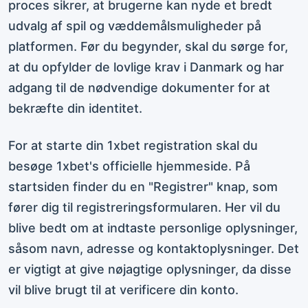
proces sikrer, at brugerne kan nyde et bredt
udvalg af spil og væddemålsmuligheder på
platformen. Før du begynder, skal du sørge for,
at du opfylder de lovlige krav i Danmark og har
adgang til de nødvendige dokumenter for at
bekræfte din identitet.
For at starte din 1xbet registration skal du
besøge 1xbet's officielle hjemmeside. På
startsiden finder du en "Registrer" knap, som
fører dig til registreringsformularen. Her vil du
blive bedt om at indtaste personlige oplysninger,
såsom navn, adresse og kontaktoplysninger. Det
er vigtigt at give nøjagtige oplysninger, da disse
vil blive brugt til at verificere din konto.